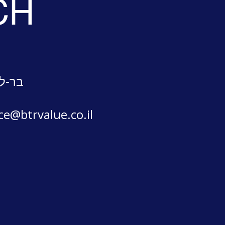
CH
בר-לב
ice@btrvalue.co.il