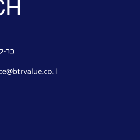
CH
בר-לב
ice@btrvalue.co.il