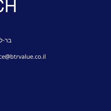
CH
בר-לב
ice@btrvalue.co.il