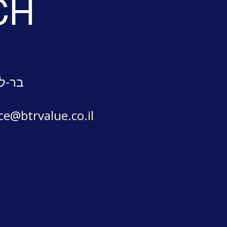
CH
בר-לב
ice@btrvalue.co.il