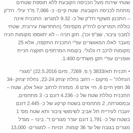
שטחי שירות מעל הכניסה הקובעת ללא תוספת שטחים
מתחת לכניסה הקובעת. שטח קיים- כ- 7,066 מ"ר עילי. רח"ק
– התכנון משקף רח"ק של כ- 9.32 למגרש. התכנית אינה
כוללת תמריצים לרח"ק מקסימלי (התחדשות עירונית, שטחי
למבני ציבור, שצ"פ וכו'). תקן חניה – לא יתווספו מקומות חניה
מעבר לאלו המאושרים עפ"י התכנית התקפה, אלא 25
מקומות לרכב דו גלגלי. בקומת המרתפים תוקצה חניית
אופניים עפ"י תקן משרדים 1:400.
• תכנית תא/3833 (י.פ. 7269, מיום 22.5.2016) "מגורי
הנחלה"
–
מיקום – רחוב נחלת יצחק 22-24, נחלת יצחק 34-
36 חפץ חיים 6, חיי אדם 6. ממזרח לרחוב יגאל אלון. שטח –
התכנית כוללת שטח של כ- 4.236 דונם ב- 3 מתחמים,
ובמסגרתה, 2 מתחמים בשטח קרקע של כ- 2.445 דונם
יועברו לעיריית תל אביב לשימושי ציבור ותא שטח מס' 1
בשטח של כ- 1.791 דונם יוגדר מגורים ד'. בינוי – מגדל
מגורים בגובה של עד 36 קומות. זכויות – למגורים- 13,000