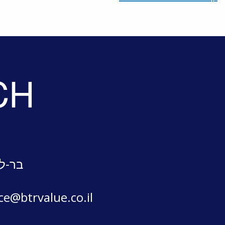
CH
בר-לב
ice@btrvalue.co.il