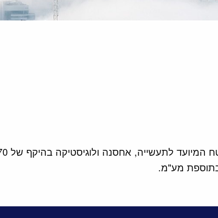
ולוגיסטיקה בהיקף של 70 דונם באזור התעסוקה עידן הנגב, מזרחית לרהט.