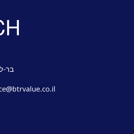
CH
בר-לב
ice@btrvalue.co.il