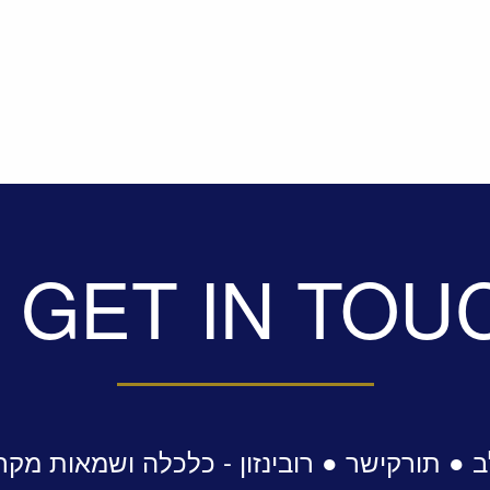
GET IN TOU
 ● תורקישר ● רובינזון - כלכלה ושמאות מקר