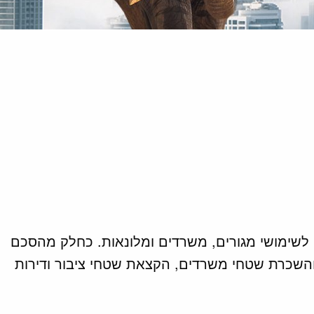
2,610 מ"ר עליה ניתן להקים שני מגדלים בני 30 קומות כל אחד, לשימושי מגורים, משרדים ומלונאות. כחלק מהסכם
והשכרת שטחי משרדים, הקצאת שטחי ציבור ודירות