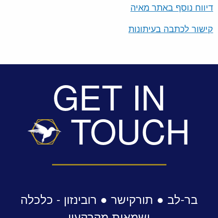
דיווח נוסף באתר מאיה
קישור לכתבה בעיתונות
GET IN
TOUCH
בר-לב ● תורקישר ● רובינזון - כלכלה
ושמאות מקרקעין