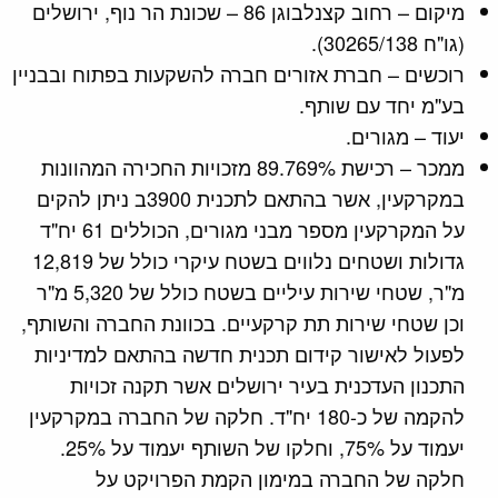
מיקום – רחוב קצנלבוגן 86 – שכונת הר נוף, ירושלים
(גו"ח 30265/138).
רוכשים – חברת אזורים חברה להשקעות בפתוח ובבניין
בע"מ יחד עם שותף.
יעוד – מגורים.
ממכר – רכישת 89.769% מזכויות החכירה המהוונות
במקרקעין, אשר בהתאם לתכנית 3900ב ניתן להקים
על המקרקעין מספר מבני מגורים, הכוללים 61 יח"ד
גדולות ושטחים נלווים בשטח עיקרי כולל של 12,819
מ"ר, שטחי שירות עיליים בשטח כולל של 5,320 מ"ר
וכן שטחי שירות תת קרקעיים. בכוונת החברה והשותף,
לפעול לאישור קידום תכנית חדשה בהתאם למדיניות
התכנון העדכנית בעיר ירושלים אשר תקנה זכויות
להקמה של כ-180 יח"ד. חלקה של החברה במקרקעין
יעמוד על 75%, וחלקו של השותף יעמוד על 25%.
חלקה של החברה במימון הקמת הפרויקט על