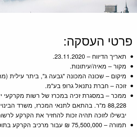
פרטי העסקה:
תאריך הדיווח – 23.11.2020.
מקור – מאיה/עיתונות.
מיקום – שכונה המכונה "גבעה ג", ביתר עילית (מתחם מס' 47849 ,מגרשים 19-9 ,76-48 ,126-78 ,202-200 , 9-2016
זוכה – חברת נתנאל גרופ בע"מ.
יבשילו לזוכה תהיה זכות להחזיר את הקרקע לרשו
תמורה – 75,500,000 ₪ עבור מרכיב הקרקע בתוספת מע"מ (לא כולל הוצאות פיתוח בסך של 71,700,000 ₪).