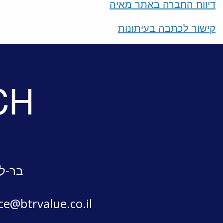
דיווח החברה באתר מאיה
קישור לכתבה בעיתונות
CH
בר-לב
ice@btrvalue.co.il