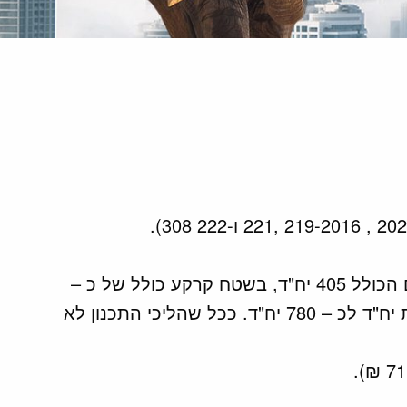
ממכר – במסגרת זכיה במכרז של רשות מקרקעי ישראל, זכתה החברה במתחם להקמת פרויקט למגורים הכולל 405 יח"ד, בשטח קרקע כולל של כ –
88,228 מ"ר. בהתאם לתנאי המכרז, משרד הבינוי והשיכון מקדם הליך שינוי תב"ע על המקרקעין לתוספת יח"ד לכ – 780 יח"ד. ככל שהליכי התכנון לא