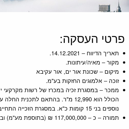
פרטי העסקה:
תאריך הדיווח – 14.12.2021.
מקור – מאיה/עיתונות.
מיקום – שכונת אור ים, אור עקיבא
זוכה – אלמוגים החזקות בע"מ.
נוספים בני 15 קומות כ"א. במסגרת הזכייה התחייבה החברה למכור 90 יח"ד בפרויקט במסגרת "מחיר מופחת" ו-90 יח"ד בשוק החופשי.
תמורה – כ – 117,000,000 ₪ (בתוספת מע"מ) ובתוספת הוצאות פיתוח בסך של כ – 13,000,000 ₪.