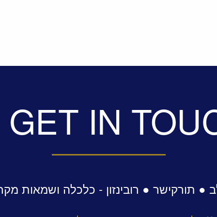
GET IN TOU
 ● תורקישר ● רובינזון - כלכלה ושמאות מקר