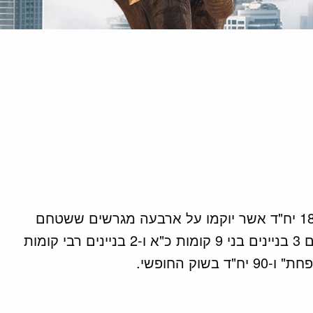
ממכר – במסגרת זכיה במכרז של רשות מקרקעי ישראל, זכתה החברה במכרז "מחיר מופחת" להקמת 180 יח"ד אשר יוקמו על ארבעה מגרשים ששטחם
הכולל הוא 12,990 מ"ר. בהתאם לתכנית החלה על המקרקעין ניתן להקים על המגרשים 5 בניינים מתוכם 3 בניינים בני 9 קומות כ"א ו-2 בניינים רבי קומות