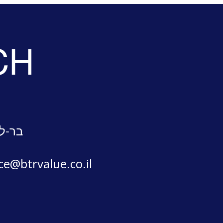
CH
בר-לב
ice@btrvalue.co.il