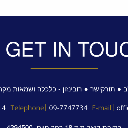
GET IN TOU
 ● תורקישר ● רובינזון - כלכלה ושמאות מקר
14
Telephone
09-7747734
E-mail
off
כתובת דואר ת.ד 18 כפר חיים, 4294500