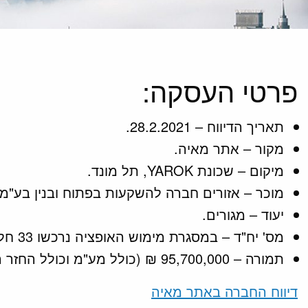
פרטי העסקה:
תאריך הדיווח – 28.2.2021.
מקור – אתר מאיה.
מיקום – שכונת YAROK, תל מונד.
מוכר – אזורים חברה להשקעות בפתוח ובנין בע"מ.
יעוד – מגורים.
מס' יח"ד – במסגרת מימוש האופציה נרכשו 33 חלקות בשטח כולל של 13,000 מ"ר, לבניית 66 יחידות דיור צמודות קרקע.
תמורה – 95,700,000 ₪ (כולל מע"מ וכולל החזר הוצאות פיתוח).
דיווח החברה באתר מאיה