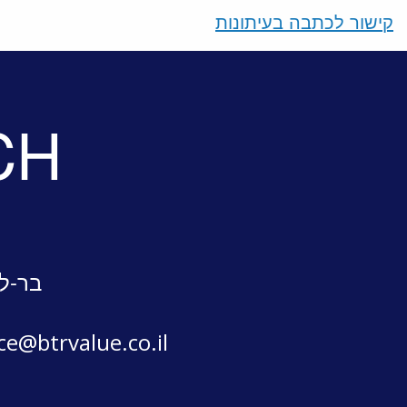
קישור לכתבה בעיתונות
CH
בר-לב
ice@btrvalue.co.il