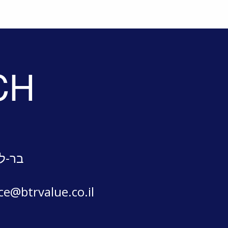
CH
בר-לב
ice@btrvalue.co.il