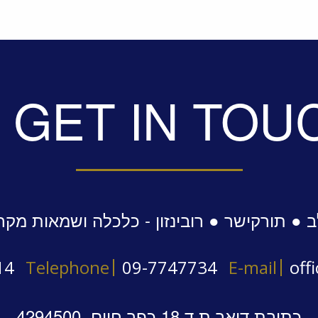
GET IN TOU
 ● תורקישר ● רובינזון - כלכלה ושמאות מקר
14
Telephone
09-7747734
E-mail
off
כתובת דואר ת.ד 18 כפר חיים, 4294500