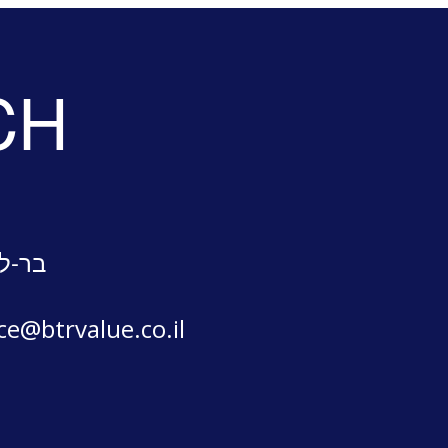
CH
בר-לב
ice@btrvalue.co.il