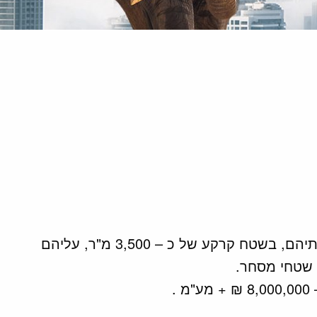
ממכר – במסגרת עסקת קומבינציה, התקשרה החברה עם כ – 70% מבעלי הזכויות בקרקע לרכישת זכויותיהם, בשטח קרקע של כ – 3,500 מ"ר, עליהם