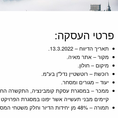
פרטי העסקה:
תאריך הדיווח – 13.3.2022.
מקור – אתר מאיה.
מיקום – חולון.
רוכשת – רוטשטיין נדל"ן בע"מ.
יעוד – מגורים ומסחר.
קיימים מבני תעשייה אשר יפונו במסגרת הפרויקט ובמקומו יוקמו כ – 150 יח"ד וכ – 0
תמורה – 48% מן יחידות הדיור וחלק משטחי המסחר עתידיים. בנוסף תשלם החברה לבעלים סך של כ – 8,000,000 ₪ + מע"מ .