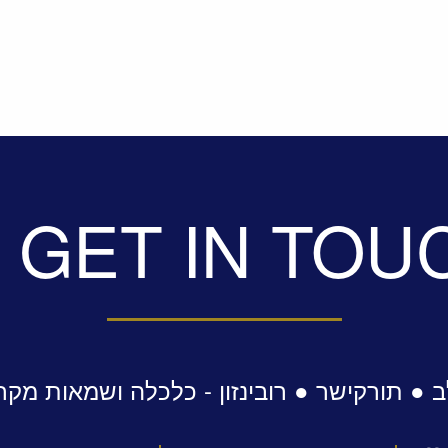
GET IN TOU
 ● תורקישר ● רובינזון - כלכלה ושמאות מקר