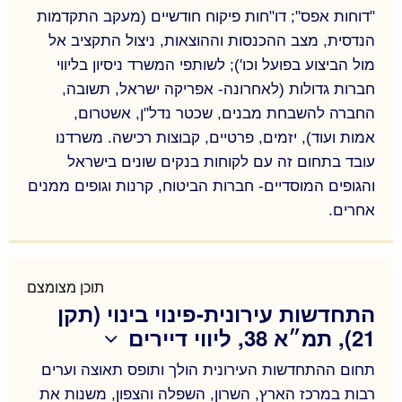
"דוחות אפס"; דו"חות פיקוח חודשיים (מעקב התקדמות
הנדסית, מצב ההכנסות וההוצאות, ניצול התקציב אל
מול הביצוע בפועל וכו'); לשותפי המשרד ניסיון בליווי
חברות גדולות (לאחרונה- אפריקה ישראל, תשובה,
החברה להשבחת מבנים, שכטר נדל"ן, אשטרום,
אמות ועוד), יזמים, פרטיים, קבוצות רכישה. משרדנו
עובד בתחום זה עם לקוחות בנקים שונים בישראל
והגופים המוסדיים- חברות הביטוח, קרנות וגופים ממנים
אחרים.
בדיקת כדאיות כלכלית וניתוחים כלכליים לפרויקטים;
"דוחות אפס"; דו"חות פיקוח חודשיים (מעקב התקדמות
הנדסית, מצב ההכנסות וההוצאות, ניצול התקציב אל
תוכן מצומצם
התחדשות עירונית-פינוי בינוי (תקן
מול הביצוע בפועל וכו'); לשותפי המשרד ניסיון בליווי
21), תמ״א 38, ליווי דיירים
חברות גדולות (לאחרונה- אפריקה ישראל, תשובה,
החברה להשבחת מבנים, שכטר נדל"ן, אשטרום,
תחום ההתחדשות העירונית הולך ותופס תאוצה וערים
אמות ועוד), יזמים, פרטיים, קבוצות רכישה. משרדנו
רבות במרכז הארץ, השרון, השפלה והצפון, משנות את