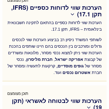
תוכן מצומצם
הערכות שווי לדוחות כספיים (IFRS,
את מקומם לבניה חדשה ומודרנית.
תקן 17.1)
המשרד מספק ליווי שמאי ליזמים, חברות בניה ובעלי
דירות בפרויקטים להתחדשות עירונית – תמ"א 38 ופינוי
הערכות שווי לדוחות כספיים בהתאם לתקינה חשבונאית
בינלאומית – IFRS, תקן 17.1.
בינוי – בערים שונות ברחבי הארץ.
ליווי שוטף ומקיף ליזמים – הכנת בדיקות כדאיות
לשותפי המשרד ניסיון רב בביצוע הערכות שווי לנכסים
גדולים ומורכבים בין הנכסים בהם היינו שותפים בהכנת
כלכלית לפרויקטים; דו"חות אפס; חוות דעת לפי תקן 21;
ניתוח מקדמי פינוי; טיפול בהפחתת תשלומים;
סיוע
הערכות שווי ניתן למצוא נכסי מסחר, מלונאות ומשרדים
של קבוצת
אפריקה ישראל
,
חברת מליסרון
, נכסי
במציאת פתרונות מימון (בנקאי, מוסדי, חוץ בנקאי)
;
מסחר של
גופים מוסדיים,
קרקעות לתעשיה ומסחר של
ליווי דיירים – בחינת תכנון אפשרי בבניין; בדיקות כדאיות
חברת
אשטרום נכסים
ועוד.
למסלולים שונים (חיזוק או הריסה); התארגנות למכרז
הערכות שווי לדוחות כספיים בהתאם לתקינה חשבונאית
יזמים; ניתוח הצעות היזמים; ניקוד דירות;
בינלאומית – IFRS, תקן 17.1.
תוכן מצומצם
לשותפי המשרד ניסיון רב בביצוע הערכות שווי לנכסים
הערכות שווי לבטוחה לאשראי (תקן
גדולים ומורכבים בין הנכסים בהם היינו שותפים בהכנת
19)