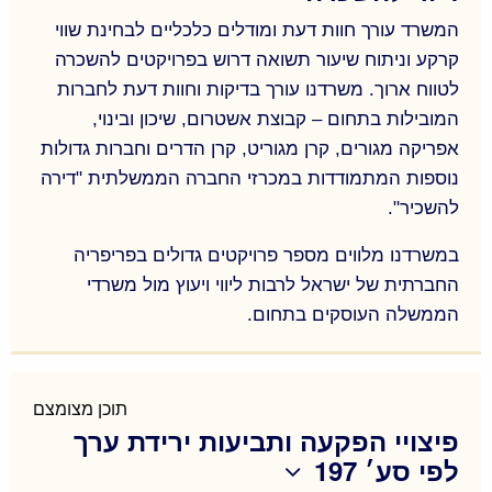
התכנוני התקף החל על הנכס, רישוי, סביבה עסקית
ועוד.
המשרד עורך חוות דעת ומודלים כלכליים לבחינת שווי
קרקע וניתוח שיעור תשואה דרוש בפרויקטים להשכרה
המשרד מלווה כמה מחברות הנדל"ן הגדולות במשק
לטווח ארוך. משרדנו עורך בדיקות וחוות דעת לחברות
בביצוע בדיקות שמאיות מקיפות לנכסים לפני רכישתם.
המובילות בתחום – קבוצת אשטרום, שיכון ובינוי,
אפריקה מגורים, קרן מגוריט, קרן הדרים וחברות גדולות
בדיקות נאותות מאפשרות לרוכש הפוטנציאלי
נוספות המתמודדות במכרזי החברה הממשלתית "דירה
היכרות מקיפה של הנכס אותו הוא מתכוון לרכוש
להשכיר".
והיערכות משפטית מתאימה במסגרת העסקה.
במשרדנו מלווים מספר פרויקטים גדולים בפריפריה
החברתית של ישראל לרבות ליווי ויעוץ מול משרדי
הממשלה העוסקים בתחום.
המשרד עורך חוות דעת ומודלים כלכליים לבחינת שווי
קרקע וניתוח שיעור תשואה דרוש בפרויקטים להשכרה
לטווח ארוך. משרדנו עורך בדיקות וחוות דעת לחברות
תוכן מצומצם
פיצויי הפקעה ותביעות ירידת ערך
המובילות בתחום – קבוצת אשטרום, שיכון ובינוי, קרן
לפי סע׳ 197
מגוריט, קרן הדרים וחברות גדולות נוספות המתמודדות