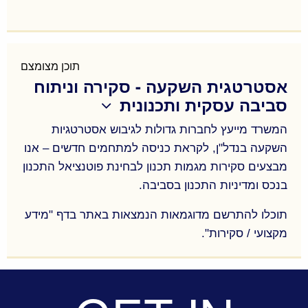
הכנת חוות דעת מומחה מטעם הצדדים או במינוי בית
המשפט במגוון נושאי התמחותנו המפורטים לעיל, תוך
ניצול ידע רב-תחומי במקצוע השמאות, ידע משפטי
תוכן מצומצם
אסטרטגית השקעה - סקירה וניתוח
וניסיון רב שיש למשרד בניתוח סוגיות שמאיות-משפטיות
סביבה עסקית ותכנונית
בתחום המקרקעין.
המשרד מייעץ לחברות גדולות לגיבוש אסטרטגיות
גיל בר-לב, משותפי המשרד, מתמנה תדיר על ידי בתי
המשפט השונים, למתן חוות דעת מומחה בסוגיות
השקעה בנדל"ן, לקראת כניסה למתחמים חדשים – אנו
שונות.
מבצעים סקירות מגמות תכנון לבחינת פוטנציאל התכנון
בנכס ומדיניות התכנון בסביבה.
תוכלו להתרשם מדוגמאות הנמצאות באתר בדף "מידע
מקצועי / סקירות".
המשרד מייעץ לחברות גדולות לגיבוש אסטרטגיות
השקעה בנדל"ן, לקראת כניסה למתחמים חדשים – אנו
מבצעים סקירות מגמות תכנון לבחינת פוטנציאל התכנון
בנכס ומדיניות התכנון בסביבה.