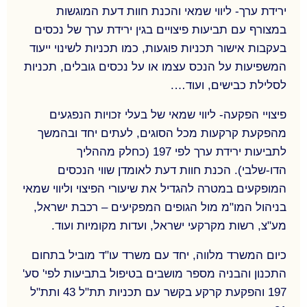
במכרזי החברה הממשלתית "דירה להשכיר".
ירידת ערך- ליווי שמאי והכנת חוות דעת המוגשות
במשרדנו מלווים מספר פרויקטים גדולים בפריפריה
במצורף עם תביעות פיצויים בגין ירידת ערך של נכסים
החברתית של ישראל לרבות ליווי ויעוץ מול משרדי
בעקבות אישור תכניות פוגעות, כמו תכניות לשינוי ייעוד
הממשלה העוסקים בתחום.
המשפיעות על הנכס עצמו או על נכסים גובלים, תכניות
לסלילת כבישים, ועוד….
פיצויי הפקעה- ליווי שמאי של בעלי זכויות הנפגעים
מהפקעת קרקעות מכל הסוגים, לעתים יחד ובהמשך
לתביעות ירידת ערך לפי 197 (כחלק מההליך
הדו-שלבי). הכנת חוות דעת לאומדן שווי הנכסים
המופקעים במטרה להגדיל את שיעורי הפיצוי וליווי שמאי
בניהול המו"מ מול הגופים המפקיעים – רכבת ישראל,
מע"צ, רשות מקרקעי ישראל, ועדות מקומיות ועוד.
כיום המשרד מלווה, יחד עם משרד עו"ד מוביל בתחום
התכנון והבניה מספר מושבים בטיפול בתביעות לפי' סע'
197 והפקעת קרקע בקשר עם תכניות תת"ל 43 ותת"ל