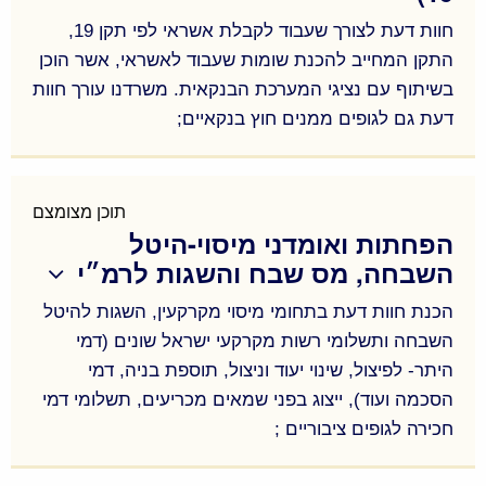
הערכות שווי ניתן למצוא נכסי מסחר, מלונאות ומשרדים
של קבוצת
אפריקה ישראל
,
חברת מליסרון
, נכסי
חוות דעת לצורך שעבוד לקבלת אשראי לפי תקן 19,
מסחר של
גופים מוסדיים,
התקן המחייב להכנת שומות שעבוד לאשראי, אשר הוכן
קרקעות לתעשיה ומסחר של
חברת
אשטרום נכסים
ועוד.
בשיתוף עם נציגי המערכת הבנקאית. משרדנו עורך חוות
דעת גם לגופים ממנים חוץ בנקאיים;
חוות דעת לצורך שעבוד לקבלת אשראי לפי תקן 19,
התקן המחייב להכנת שומות שעבוד לאשראי, אשר הוכן
בשיתוף עם נציגי המערכת הבנקאית. משרדנו עורך חוות
תוכן מצומצם
הפחתות ואומדני מיסוי-היטל
דעת גם לגופים ממנים חוץ בנקאיים;
השבחה, מס שבח והשגות לרמ״י
הכנת חוות דעת בתחומי מיסוי מקרקעין, השגות להיטל
השבחה ותשלומי רשות מקרקעי ישראל שונים (דמי
היתר- לפיצול, שינוי יעוד וניצול, תוספת בניה, דמי
הסכמה ועוד), ייצוג בפני שמאים מכריעים, תשלומי דמי
חכירה לגופים ציבוריים ;
הכנת חוות דעת בתחומי מיסוי מקרקעין, השגות להיטל