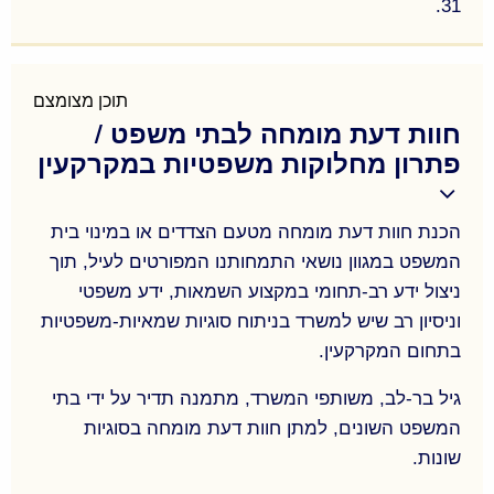
31.
ירידת ערך- ליווי שמאי והכנת חוות דעת המוגשות
במצורף עם תביעות פיצויים בגין ירידת ערך של נכסים
בעקבות אישור תכניות פוגעות, כמו תכניות לשינוי ייעוד
תוכן מצומצם
חוות דעת מומחה לבתי משפט /
המשפיעות על הנכס עצמו או על נכסים גובלים, תכניות
פתרון מחלוקות משפטיות במקרקעין
לסלילת כבישים, ועוד….
פיצויי הפקעה- ליווי שמאי של בעלי זכויות הנפגעים
מהפקעת קרקעות מכל הסוגים, לעתים יחד ובהמשך
הכנת חוות דעת מומחה מטעם הצדדים או במינוי בית
לתביעות ירידת ערך לפי 197 (כחלק מההליך
המשפט במגוון נושאי התמחותנו המפורטים לעיל, תוך
הדו-שלבי). הכנת חוות דעת לאומדן שווי הנכסים
ניצול ידע רב-תחומי במקצוע השמאות, ידע משפטי
וניסיון רב שיש למשרד בניתוח סוגיות שמאיות-משפטיות
המופקעים במטרה להגדיל את שיעורי הפיצוי וליווי שמאי
בתחום המקרקעין.
בניהול המו"מ מול הגופים המפקיעים – רכבת ישראל,
מע"צ, רשות מקרקעי ישראל, ועדות מקומיות ועוד.
גיל בר-לב, משותפי המשרד, מתמנה תדיר על ידי בתי
המשפט השונים, למתן חוות דעת מומחה בסוגיות
שונות.