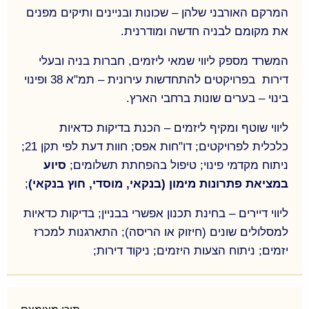
עובד בתחום זה עם לקוחות בנקים שונים בישראל
המרקם האורבני שלהן – שכונות ובניינים ותיקים מפנים
והגופים המוסדיים- חברות הביטוח, קרנות וגופים ממנים
את מקומם לבניה חדשה ומודרנית.
אחרים.
המשרד מספק ליווי שמאי ליזמים, חברות בניה ובעלי
דירות בפרויקטים להתחדשות עירונית – תמ"א 38 ופינוי
בינוי – בערים שונות ברחבי הארץ.
ליווי שוטף ומקיף ליזמים – הכנת בדיקות כדאיות
כלכלית לפרויקטים; דו"חות אפס; חוות דעת לפי תקן 21;
ניתוח מקדמי פינוי; טיפול בהפחתת תשלומים;
סיוע
במציאת פתרונות מימון (בנקאי, מוסדי, חוץ בנקאי)
;
ליווי דיירים – בחינת תכנון אפשרי בבניין; בדיקות כדאיות
למסלולים שונים (חיזוק או הריסה); התארגנות למכרז
יזמים; ניתוח הצעות היזמים; ניקוד דירות;
תחום ההתחדשות העירונית הולך ותופס תאוצה וערים
רבות במרכז הארץ, השרון, השפלה והצפון, משנות את
המרקם האורבני שלהן – שכונות ובניינים ותיקים מפנים