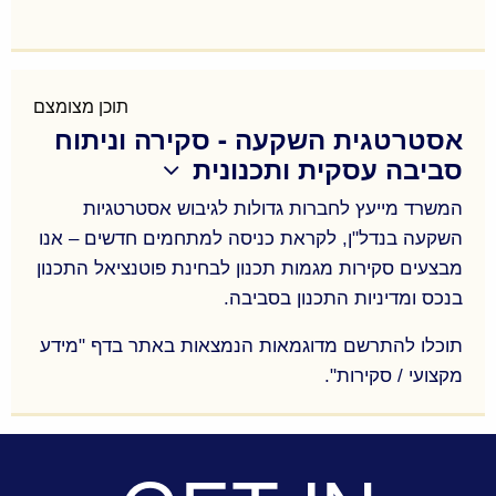
הכנת חוות דעת מומחה מטעם הצדדים או במינוי בית
המשפט במגוון נושאי התמחותנו המפורטים לעיל, תוך
ניצול ידע רב-תחומי במקצוע השמאות, ידע משפטי
תוכן מצומצם
אסטרטגית השקעה - סקירה וניתוח
וניסיון רב שיש למשרד בניתוח סוגיות שמאיות-משפטיות
סביבה עסקית ותכנונית
בתחום המקרקעין.
המשרד מייעץ לחברות גדולות לגיבוש אסטרטגיות
גיל בר-לב, משותפי המשרד, מתמנה תדיר על ידי בתי
המשפט השונים, למתן חוות דעת מומחה בסוגיות
השקעה בנדל"ן, לקראת כניסה למתחמים חדשים – אנו
שונות.
מבצעים סקירות מגמות תכנון לבחינת פוטנציאל התכנון
בנכס ומדיניות התכנון בסביבה.
תוכלו להתרשם מדוגמאות הנמצאות באתר בדף "מידע
מקצועי / סקירות".
המשרד מייעץ לחברות גדולות לגיבוש אסטרטגיות
השקעה בנדל"ן, לקראת כניסה למתחמים חדשים – אנו
מבצעים סקירות מגמות תכנון לבחינת פוטנציאל התכנון
בנכס ומדיניות התכנון בסביבה.