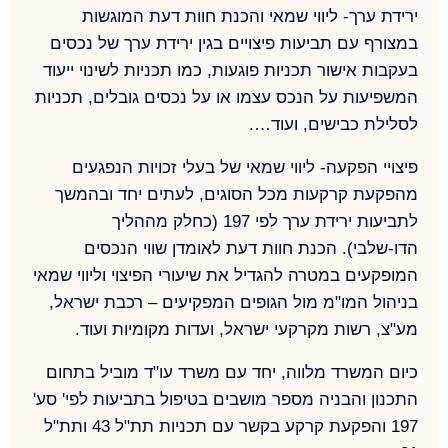
במכרזי החברה הממשלתית "דירה להשכיר".
ירידת ערך- ליווי שמאי והכנת חוות דעת המוגשות
במשרדנו מלווים מספר פרויקטים גדולים בפריפריה
במצורף עם תביעות פיצויים בגין ירידת ערך של נכסים
החברתית של ישראל לרבות ליווי ויעוץ מול משרדי
בעקבות אישור תכניות פוגעות, כמו תכניות לשינוי ייעוד
הממשלה העוסקים בתחום.
המשפיעות על הנכס עצמו או על נכסים גובלים, תכניות
לסלילת כבישים, ועוד….
פיצויי הפקעה- ליווי שמאי של בעלי זכויות הנפגעים
מהפקעת קרקעות מכל הסוגים, לעתים יחד ובהמשך
לתביעות ירידת ערך לפי 197 (כחלק מההליך
הדו-שלבי). הכנת חוות דעת לאומדן שווי הנכסים
המופקעים במטרה להגדיל את שיעורי הפיצוי וליווי שמאי
בניהול המו"מ מול הגופים המפקיעים – רכבת ישראל,
מע"צ, רשות מקרקעי ישראל, ועדות מקומיות ועוד.
כיום המשרד מלווה, יחד עם משרד עו"ד מוביל בתחום
התכנון והבניה מספר מושבים בטיפול בתביעות לפי' סע'
197 והפקעת קרקע בקשר עם תכניות תת"ל 43 ותת"ל