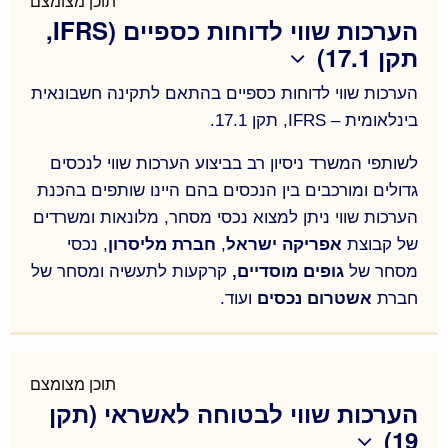
תוכן מצומצם
הערכות שווי לדוחות כספיים (IFRS,
את מקומם לבניה חדשה ומודרנית.
תקן 17.1)
המשרד מספק ליווי שמאי ליזמים, חברות בניה ובעלי
דירות בפרויקטים להתחדשות עירונית – תמ"א 38 ופינוי
הערכות שווי לדוחות כספיים בהתאם לתקינה חשבונאית
בינלאומית – IFRS, תקן 17.1.
בינוי – בערים שונות ברחבי הארץ.
ליווי שוטף ומקיף ליזמים – הכנת בדיקות כדאיות
לשותפי המשרד ניסיון רב בביצוע הערכות שווי לנכסים
גדולים ומורכבים בין הנכסים בהם היינו שותפים בהכנת
כלכלית לפרויקטים; דו"חות אפס; חוות דעת לפי תקן 21;
ניתוח מקדמי פינוי; טיפול בהפחתת תשלומים;
סיוע
הערכות שווי ניתן למצוא נכסי מסחר, מלונאות ומשרדים
של קבוצת
אפריקה ישראל
,
חברת מליסרון
, נכסי
במציאת פתרונות מימון (בנקאי, מוסדי, חוץ בנקאי)
;
מסחר של
גופים מוסדיים,
קרקעות לתעשיה ומסחר של
ליווי דיירים – בחינת תכנון אפשרי בבניין; בדיקות כדאיות
חברת
אשטרום נכסים
ועוד.
למסלולים שונים (חיזוק או הריסה); התארגנות למכרז
הערכות שווי לדוחות כספיים בהתאם לתקינה חשבונאית
יזמים; ניתוח הצעות היזמים; ניקוד דירות;
בינלאומית – IFRS, תקן 17.1.
תוכן מצומצם
לשותפי המשרד ניסיון רב בביצוע הערכות שווי לנכסים
הערכות שווי לבטוחה לאשראי (תקן
גדולים ומורכבים בין הנכסים בהם היינו שותפים בהכנת
19)