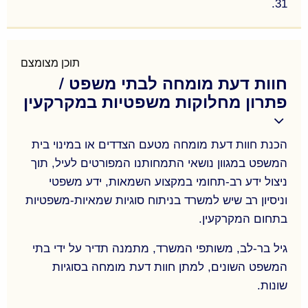
31.
ירידת ערך- ליווי שמאי והכנת חוות דעת המוגשות
במצורף עם תביעות פיצויים בגין ירידת ערך של נכסים
בעקבות אישור תכניות פוגעות, כמו תכניות לשינוי ייעוד
תוכן מצומצם
חוות דעת מומחה לבתי משפט /
המשפיעות על הנכס עצמו או על נכסים גובלים, תכניות
פתרון מחלוקות משפטיות במקרקעין
לסלילת כבישים, ועוד….
פיצויי הפקעה- ליווי שמאי של בעלי זכויות הנפגעים
מהפקעת קרקעות מכל הסוגים, לעתים יחד ובהמשך
הכנת חוות דעת מומחה מטעם הצדדים או במינוי בית
לתביעות ירידת ערך לפי 197 (כחלק מההליך
המשפט במגוון נושאי התמחותנו המפורטים לעיל, תוך
הדו-שלבי). הכנת חוות דעת לאומדן שווי הנכסים
ניצול ידע רב-תחומי במקצוע השמאות, ידע משפטי
וניסיון רב שיש למשרד בניתוח סוגיות שמאיות-משפטיות
המופקעים במטרה להגדיל את שיעורי הפיצוי וליווי שמאי
בתחום המקרקעין.
בניהול המו"מ מול הגופים המפקיעים – רכבת ישראל,
מע"צ, רשות מקרקעי ישראל, ועדות מקומיות ועוד.
גיל בר-לב, משותפי המשרד, מתמנה תדיר על ידי בתי
המשפט השונים, למתן חוות דעת מומחה בסוגיות
שונות.