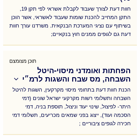
הערכות שווי ניתן למצוא נכסי מסחר, מלונאות ומשרדים
של קבוצת
אפריקה ישראל
,
חברת מליסרון
, נכסי
חוות דעת לצורך שעבוד לקבלת אשראי לפי תקן 19,
מסחר של
גופים מוסדיים,
התקן המחייב להכנת שומות שעבוד לאשראי, אשר הוכן
קרקעות לתעשיה ומסחר של
חברת
אשטרום נכסים
ועוד.
בשיתוף עם נציגי המערכת הבנקאית. משרדנו עורך חוות
דעת גם לגופים ממנים חוץ בנקאיים;
חוות דעת לצורך שעבוד לקבלת אשראי לפי תקן 19,
התקן המחייב להכנת שומות שעבוד לאשראי, אשר הוכן
בשיתוף עם נציגי המערכת הבנקאית. משרדנו עורך חוות
תוכן מצומצם
הפחתות ואומדני מיסוי-היטל
דעת גם לגופים ממנים חוץ בנקאיים;
השבחה, מס שבח והשגות לרמ״י
הכנת חוות דעת בתחומי מיסוי מקרקעין, השגות להיטל
השבחה ותשלומי רשות מקרקעי ישראל שונים (דמי
היתר- לפיצול, שינוי יעוד וניצול, תוספת בניה, דמי
הסכמה ועוד), ייצוג בפני שמאים מכריעים, תשלומי דמי
חכירה לגופים ציבוריים ;
הכנת חוות דעת בתחומי מיסוי מקרקעין, השגות להיטל