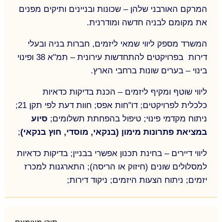
עובד בתחום זה עם לקוחות בנקים שונים בישראל
המרקם האורבני שלהן – שכונות ובניינים ותיקים מפנים
והגופים המוסדיים- חברות הביטוח, קרנות וגופים ממנים
את מקומם לבניה חדשה ומודרנית.
אחרים.
המשרד מספק ליווי שמאי ליזמים, חברות בניה ובעלי
דירות בפרויקטים להתחדשות עירונית – תמ"א 38 ופינוי
בינוי – בערים שונות ברחבי הארץ.
ליווי שוטף ומקיף ליזמים – הכנת בדיקות כדאיות
כלכלית לפרויקטים; דו"חות אפס; חוות דעת לפי תקן 21;
ניתוח מקדמי פינוי; טיפול בהפחתת תשלומים;
סיוע
במציאת פתרונות מימון (בנקאי, מוסדי, חוץ בנקאי)
;
ליווי דיירים – בחינת תכנון אפשרי בבניין; בדיקות כדאיות
למסלולים שונים (חיזוק או הריסה); התארגנות למכרז
יזמים; ניתוח הצעות היזמים; ניקוד דירות;
תחום ההתחדשות העירונית הולך ותופס תאוצה וערים
רבות במרכז הארץ, השרון, השפלה והצפון, משנות את
המרקם האורבני שלהן – שכונות ובניינים ותיקים מפנים