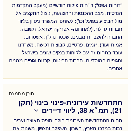
"דוחות אפס"; דו"חות פיקוח חודשיים (מעקב התקדמות
הנדסית, מצב ההכנסות וההוצאות, ניצול התקציב אל
מול הביצוע בפועל וכו'); לשותפי המשרד ניסיון בליווי
חברות גדולות (לאחרונה- אפריקה ישראל, תשובה,
החברה להשבחת מבנים, שכטר נדל"ן, אשטרום,
אמות ועוד), יזמים, פרטיים, קבוצות רכישה. משרדנו
עובד בתחום זה עם לקוחות בנקים שונים בישראל
והגופים המוסדיים- חברות הביטוח, קרנות וגופים ממנים
אחרים.
בדיקת כדאיות כלכלית וניתוחים כלכליים לפרויקטים;
"דוחות אפס"; דו"חות פיקוח חודשיים (מעקב התקדמות
הנדסית, מצב ההכנסות וההוצאות, ניצול התקציב אל
תוכן מצומצם
התחדשות עירונית-פינוי בינוי (תקן
מול הביצוע בפועל וכו'); לשותפי המשרד ניסיון בליווי
21), תמ״א 38, ליווי דיירים
חברות גדולות (לאחרונה- אפריקה ישראל, תשובה,
החברה להשבחת מבנים, שכטר נדל"ן, אשטרום,
תחום ההתחדשות העירונית הולך ותופס תאוצה וערים
אמות ועוד), יזמים, פרטיים, קבוצות רכישה. משרדנו
רבות במרכז הארץ, השרון, השפלה והצפון, משנות את