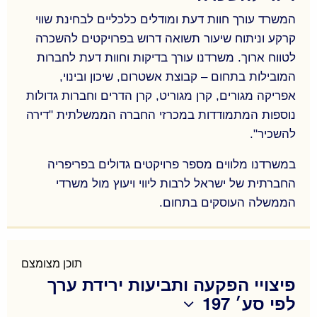
התכנוני התקף החל על הנכס, רישוי, סביבה עסקית
ועוד.
המשרד עורך חוות דעת ומודלים כלכליים לבחינת שווי
קרקע וניתוח שיעור תשואה דרוש בפרויקטים להשכרה
המשרד מלווה כמה מחברות הנדל"ן הגדולות במשק
לטווח ארוך. משרדנו עורך בדיקות וחוות דעת לחברות
בביצוע בדיקות שמאיות מקיפות לנכסים לפני רכישתם.
המובילות בתחום – קבוצת אשטרום, שיכון ובינוי,
אפריקה מגורים, קרן מגוריט, קרן הדרים וחברות גדולות
בדיקות נאותות מאפשרות לרוכש הפוטנציאלי
נוספות המתמודדות במכרזי החברה הממשלתית "דירה
היכרות מקיפה של הנכס אותו הוא מתכוון לרכוש
להשכיר".
והיערכות משפטית מתאימה במסגרת העסקה.
במשרדנו מלווים מספר פרויקטים גדולים בפריפריה
החברתית של ישראל לרבות ליווי ויעוץ מול משרדי
הממשלה העוסקים בתחום.
המשרד עורך חוות דעת ומודלים כלכליים לבחינת שווי
קרקע וניתוח שיעור תשואה דרוש בפרויקטים להשכרה
לטווח ארוך. משרדנו עורך בדיקות וחוות דעת לחברות
תוכן מצומצם
פיצויי הפקעה ותביעות ירידת ערך
המובילות בתחום – קבוצת אשטרום, שיכון ובינוי, קרן
לפי סע׳ 197
מגוריט, קרן הדרים וחברות גדולות נוספות המתמודדות